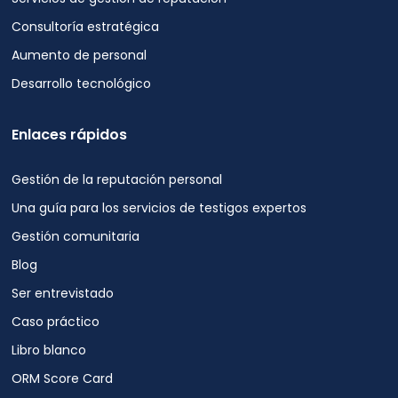
de
Consultoría estratégica
baja
o
Aumento de personal
darse
Desarrollo tecnológico
de
baja
en
Enlaces rápidos
cualquier
momento.
Gestión de la reputación personal
Vea
nuestro
Una guía para los servicios de testigos expertos
Política
Gestión comunitaria
de
privacidad
Blog
para
Ser entrevistado
más
Caso práctico
información.
Libro blanco
ORM Score Card