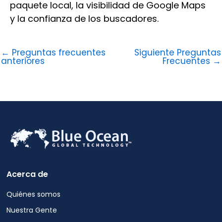
paquete local, la visibilidad de Google Maps
y la confianza de los buscadores.
Tu
mensaje
←
Preguntas frecuentes
Siguiente Preguntas
anteriores
Frecuentes
→
Política
de
Al
privacidad
enviar
este
formulario,
Acerca de
usted
acepta
Quiénes somos
recibir
actualizaciones
Nuestra Gente
y