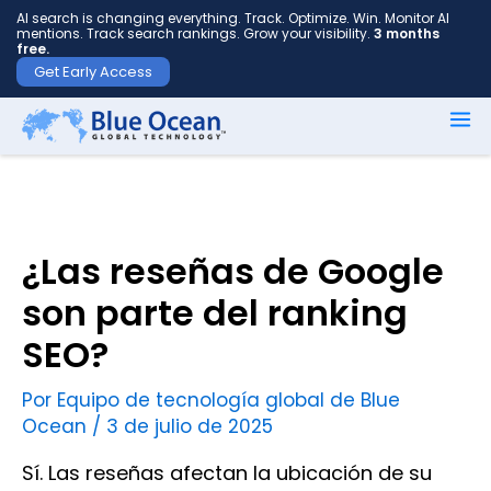
AI search is changing everything. Track. Optimize. Win. Monitor AI
mentions. Track search rankings. Grow your visibility.
3 months
free.
Get Early Access
Nombre
*
¿Las reseñas de Google
Apellido
*
son parte del ranking
SEO?
Tu
Por
Equipo de tecnología global de Blue
correo
Ocean
/
3 de julio de 2025
electrónico
*
Sí. Las reseñas afectan la ubicación de su