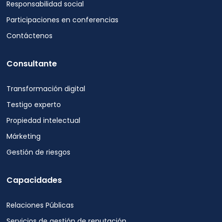
Responsabilidad social
comunicaciones
Participaciones en conferencias
relacionadas
con
Contáctenos
el
servicio
Consultante
de
Blue
Ocean
Transformación digital
Global
Testigo experto
Technology
por
Propiedad intelectual
correo
Márketing
electrónico,
teléfono
Gestión de riesgos
y
mensaje
Capacidades
de
texto.
Relaciones Públicas
Puede
darse
Servicios de gestión de reputación