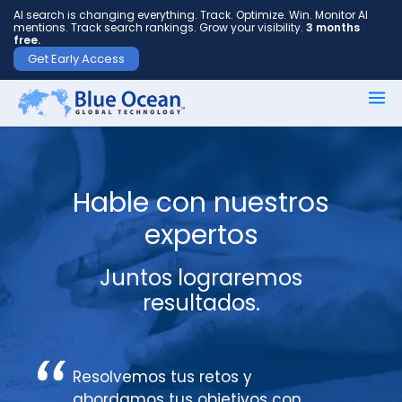
AI search is changing everything. Track. Optimize. Win. Monitor AI
mentions. Track search rankings. Grow your visibility.
3 months
free.
Get Early Access
Nombre
*
Hable con nuestros
Apellido
expertos
*
Juntos lograremos
resultados.
Tu
correo
electrónico
Resolvemos tus retos y
*
abordamos tus objetivos con