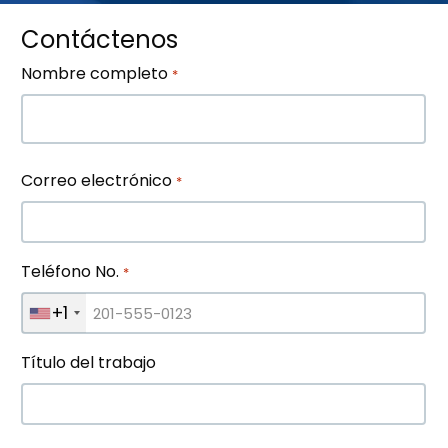
comunicaciones
Contáctenos
relacionadas
con
Nombre completo
*
el
servicio
de
Blue
Primero
Ocean
Correo electrónico
*
Global
Technology
por
correo
Teléfono No.
*
electrónico,
teléfono
+1
y
mensaje
Título del trabajo
de
texto.
Puede
darse