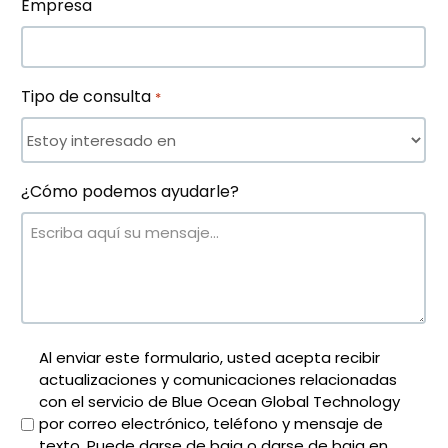
Empresa
de
baja
o
darse
Tipo de consulta
*
de
baja
en
cualquier
momento.
¿Cómo podemos ayudarle?
Vea
nuestro
Política
de
privacidad
para
más
Política
Al enviar este formulario, usted acepta recibir
información.
actualizaciones y comunicaciones relacionadas
de
con el servicio de Blue Ocean Global Technology
privacidad
por correo electrónico, teléfono y mensaje de
*
texto. Puede darse de baja o darse de baja en