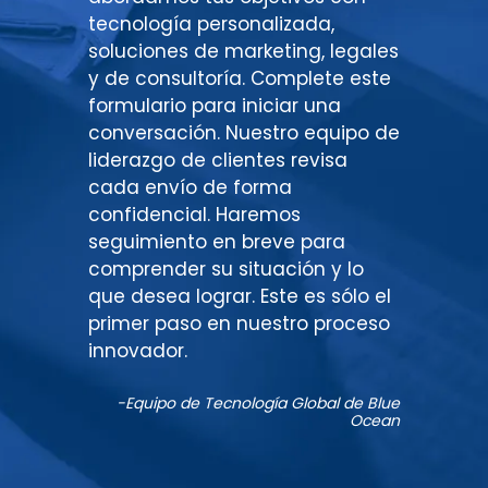
tecnología personalizada,
soluciones de marketing, legales
Tu
y de consultoría. Complete este
mensaje
formulario para iniciar una
conversación. Nuestro equipo de
liderazgo de clientes revisa
cada envío de forma
confidencial. Haremos
seguimiento en breve para
Política
comprender su situación y lo
de
Al
que desea lograr. Este es sólo el
privacidad
enviar
primer paso en nuestro proceso
este
innovador.
formulario,
usted
-Equipo de Tecnología Global de Blue
acepta
Ocean
recibir
actualizaciones
y