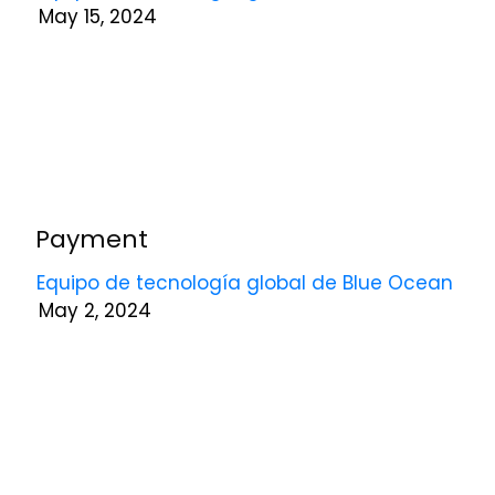
May 15, 2024
baja
o
darse
de
baja
en
cualquier
momento.
Vea
Payment
nuestro
Política
Equipo de tecnología global de Blue Ocean
de
May 2, 2024
privacidad
para
más
información.