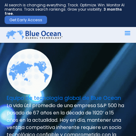
AI search is changing everything. Track. Optimize. Win. Monitor AI
mentions. Track search rankings. Grow your visibility.
3 months
free.
Get Early Access
Nombre
*
Apellido
*
Equipo de tecnología global de Blue Ocean
Tu
La vida útil promedio de una empresa S&P 500 ha
correo
pasado de 67 años en la década de 1920’ a 15
electrónico
años en la actualidad. Hoy en día, mantener una
*
ventaja competitiva inherente requiere un socio
tecnológico confiable y comprometido con la