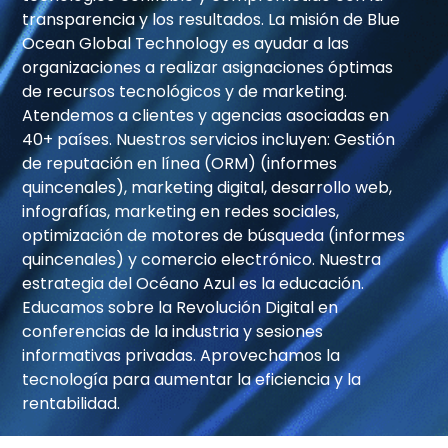
transparencia y los resultados. La misión de Blue
Tu
Ocean Global Technology es ayudar a las
mensaje
organizaciones a realizar asignaciones óptimas
de recursos tecnológicos y de marketing.
Atendemos a clientes y agencias asociadas en
40+ países. Nuestros servicios incluyen: Gestión
de reputación en línea (ORM) (informes
quincenales), marketing digital, desarrollo web,
infografías, marketing en redes sociales,
Política
optimización de motores de búsqueda (informes
de
Al
quincenales) y comercio electrónico. Nuestra
privacidad
enviar
estrategia del Océano Azul es la educación.
este
Educamos sobre la Revolución Digital en
formulario,
conferencias de la industria y sesiones
usted
informativas privadas. Aprovechamos la
acepta
tecnología para aumentar la eficiencia y la
recibir
rentabilidad.
actualizaciones
y