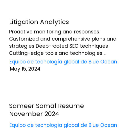
comunicaciones
relacionadas
con
el
Litigation Analytics
servicio
Proactive monitoring and responses
de
Customized and comprehensive plans and
Blue
Ocean
strategies Deep-rooted SEO techniques
Global
Cutting-edge tools and technologies ...
Technology
Equipo de tecnología global de Blue Ocean
por
May 15, 2024
correo
electrónico,
teléfono
y
mensaje
de
Sameer Somal Resume
texto.
November 2024
Puede
darse
Equipo de tecnología global de Blue Ocean
de