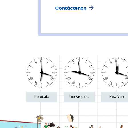
Contáctenos
Tu
mensaje
Política
de
Al
privacidad
enviar
este
formulario,
Honolulu
Los Angeles
New York
usted
acepta
recibir
actualizaciones
y