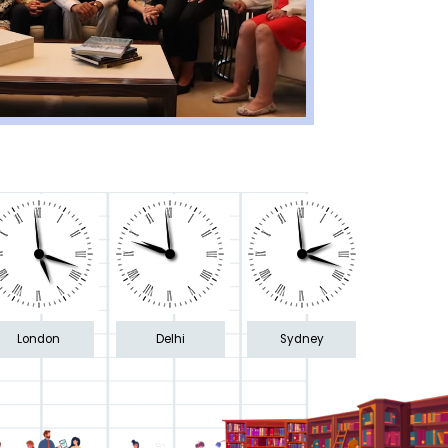
London
Delhi
Sydney