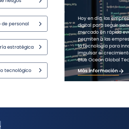
de riesgos
Hoy en día, las empre
 de personal
digital para seguir si
mercado en rápida evol
permiten a las empre
la tecnología para inn
ría estratégica
impulsar el crecimien
Blue Ocean Global Te
lo tecnológico
Más información
iértete en