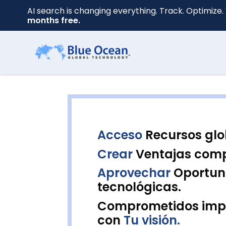
AI search is changing everything. Track. Optimize. 
months free.
Nombre
*
Apellido
Acceso
Recursos glo
*
Crear
Ventajas compe
Aprovechar
Oportun
Tu
tecnológicas.
correo
electrónico
Comprometidos imp
*
con
Tu visión.