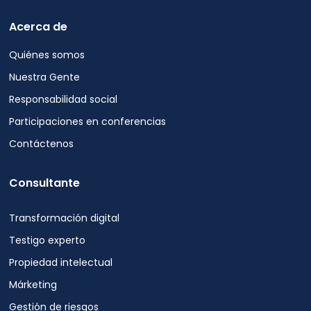
de
baja
Acerca de
o
darse
Quiénes somos
de
Nuestra Gente
baja
Responsabilidad social
en
cualquier
Participaciones en conferencias
momento.
Contáctenos
Vea
nuestro
Política
Consultante
de
privacidad
Transformación digital
para
más
Testigo experto
información.
Propiedad intelectual
Márketing
Gestión de riesgos