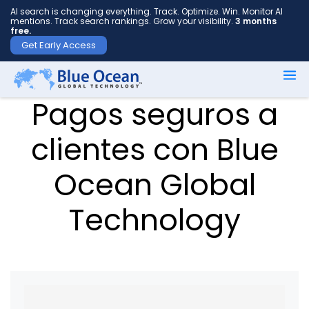
AI search is changing everything. Track. Optimize. Win. Monitor AI
mentions. Track search rankings. Grow your visibility.
3 months
free.
Get Early Access
Nombre
Pagos seguros a
*
clientes con Blue
Apellido
Ocean Global
*
Technology
Tu
correo
electrónico
*